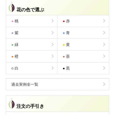
花の色で選ぶ
●
桃
●
赤
●
紫
●
青
●
緑
●
黄
●
橙
●
茶
○
白
●
黒
過去実例全一覧
注文の手引き