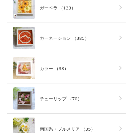
ガーベラ
（133）
カーネーション
（385）
カラー
（38）
チューリップ
（70）
南国系・プルメリア
（35）