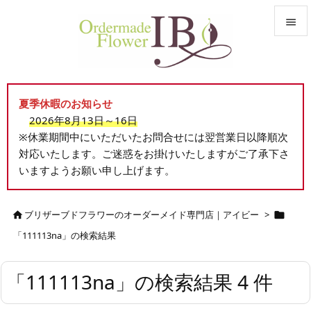


メニュ

夏季休暇のお知らせ
サイド
2026年8月13日～16日

※休業期間中にいただいたお問合せには翌営業日以降順次
前へ
対応いたします。ご迷惑をお掛けいたしますがご了承下さ

いますようお願い申し上げます。
次へ

検索
ブリザーブドフラワーのオーダーメイド専門店｜アイビー
>


「111113na」の検索結果
「111113na」の検索結果 4 件