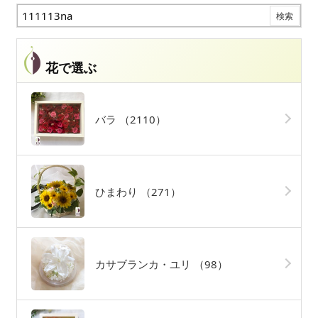
花で選ぶ
バラ
（2110）
ひまわり
（271）
カサブランカ・ユリ
（98）