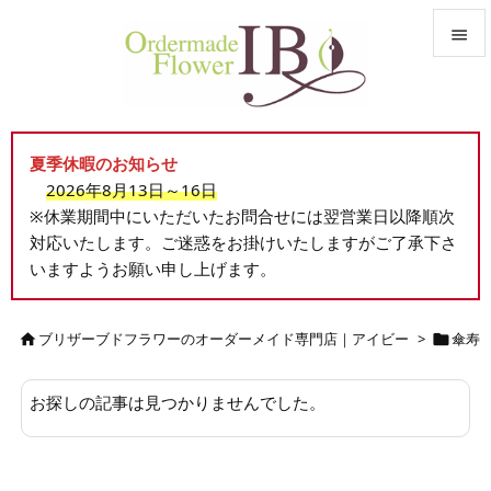


メニュ

夏季休暇のお知らせ
サイド
2026年8月13日～16日

※休業期間中にいただいたお問合せには翌営業日以降順次
前へ
対応いたします。ご迷惑をお掛けいたしますがご了承下さ

いますようお願い申し上げます。
次へ

検索
ブリザーブドフラワーのオーダーメイド専門店｜アイビー
>
傘寿


お探しの記事は見つかりませんでした。