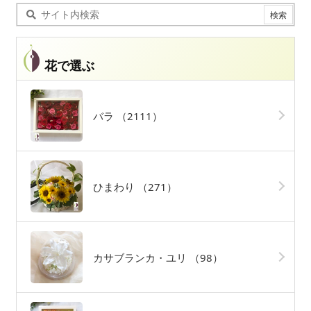
花で選ぶ
バラ
（2111）
ひまわり
（271）
カサブランカ・ユリ
（98）