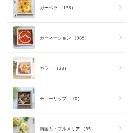
ガーベラ
（133）
カーネーション
（385）
カラー
（38）
チューリップ
（70）
南国系・プルメリア
（35）