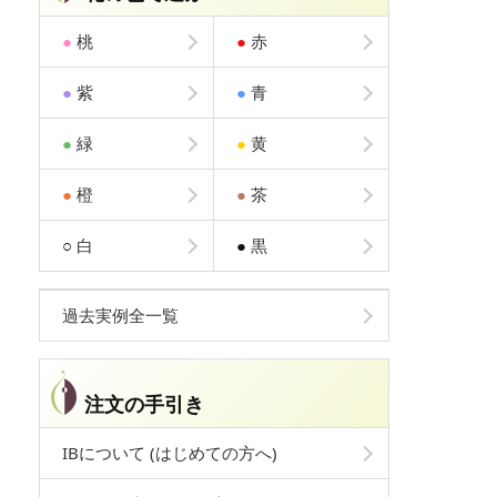
●
桃
●
赤
●
紫
●
青
●
緑
●
黄
●
橙
●
茶
○
白
●
黒
過去実例全一覧
注文の手引き
IBについて (はじめての方へ)