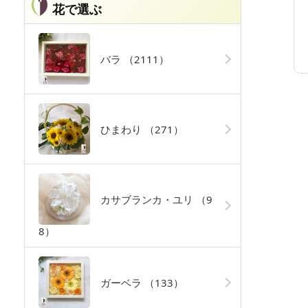
花で選ぶ
バラ
（2111）
ひまわり
（271）
カサブランカ・ユリ
（9
8）
ガーベラ
（133）