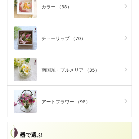
カラー
（38）
チューリップ
（70）
南国系・プルメリア
（35）
アートフラワー
（98）
器で選ぶ