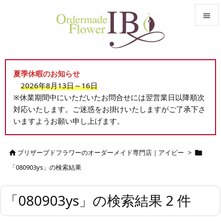


メニュ

夏季休暇のお知らせ
サイド
2026年8月13日～16日

※休業期間中にいただいたお問合せには翌営業日以降順次
前へ
対応いたします。ご迷惑をお掛けいたしますがご了承下さ

いますようお願い申し上げます。
次へ

検索
ブリザーブドフラワーのオーダーメイド専門店｜アイビー
>


「080903ys」の検索結果
「080903ys」の検索結果 2 件