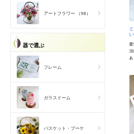
アートフラワー
（98）
愛
器で選ぶ
頂
あ
フレーム
ガラスドーム
バスケット・ブーケ