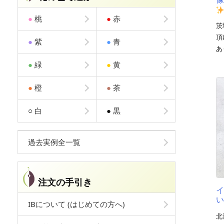
●
桃
●
赤
茨
頂
●
紫
●
青
あ
●
緑
●
黄
●
橙
●
茶
○
白
●
黒
過去実例全一覧
注文の手引き
IBについて (はじめての方へ)
北