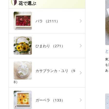
花で選ぶ
バラ
（2111）
ひまわり
（271）
東
を
あ
カサブランカ・ユリ
（9
8）
ガーベラ
（133）