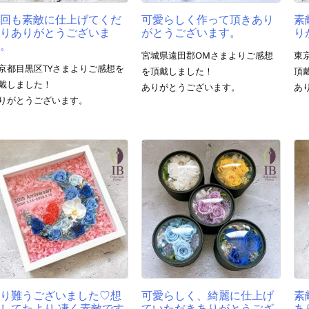
今回も素敵に仕上げてくだ
可愛らしく作って頂きあり
素
さりありがとうございま
がとうございます。
り
す。
宮城県遠田郡OMさまよりご感想
東
京都目黒区TYさまよりご感想を
を頂戴しました！
頂
戴しました！
ありがとうございます。
あ
りがとうございます。
有り難うございました♡想
可愛らしく、綺麗に仕上げ
素
してたより 凄く素敵です
ていただきありがとうござ
あ