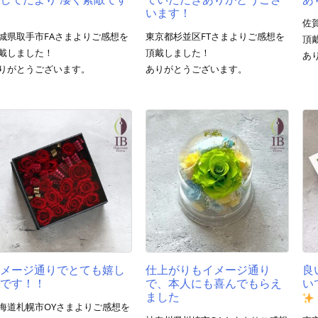
います！
佐
城県取手市FAさまよりご感想を
東京都杉並区FTさまよりご感想を
頂
戴しました！
頂戴しました！
あ
りがとうございます。
ありがとうございます。
イメージ通りでとても嬉し
仕上がりもイメージ通り
良
いです！！
で、本人にも喜んでもらえ
い
ました
海道札幌市OYさまよりご感想を