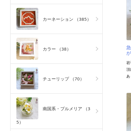
カーネーション
（385）
カラー
（38）
岩
頂
あ
チューリップ
（70）
南国系・プルメリア
（3
5）