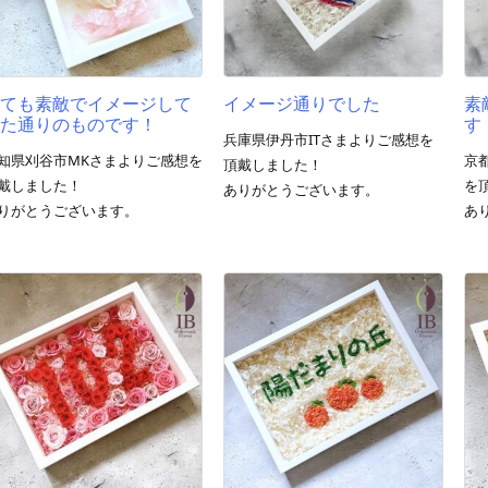
とても素敵でイメージして
イメージ通りでした
素
いた通りのものです！
す
兵庫県伊丹市ITさまよりご感想を
知県刈谷市MKさまよりご感想を
京
頂戴しました！
戴しました！
を
ありがとうございます。
りがとうございます。
あ