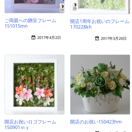
ご両親への贈呈フレーム
開店1周年お祝いのフレーム
151015mn
170228kh
2017年4月2日

2017年3月20日

開店お祝いロゴフレーム
開店のお祝い150423hm
150901ｍｙ