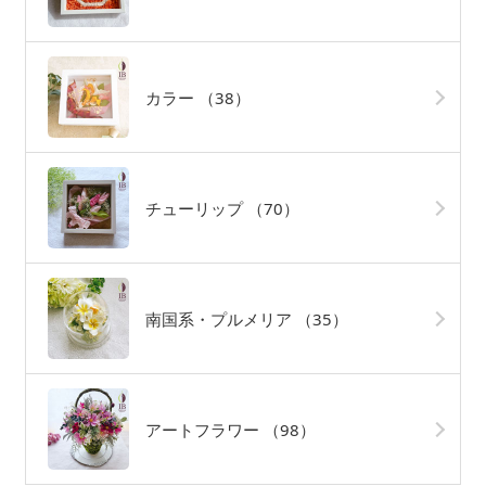
カラー
（38）
チューリップ
（70）
南国系・プルメリア
（35）
アートフラワー
（98）