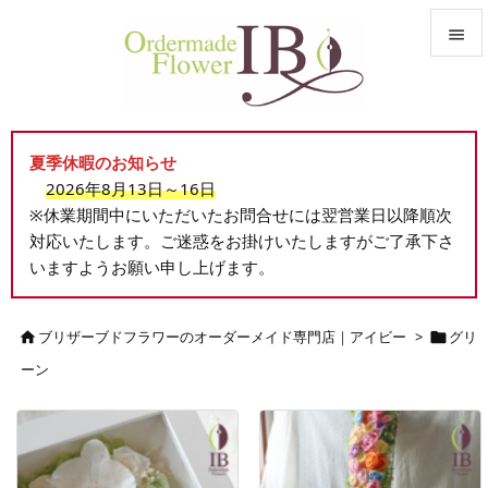


メニュ

夏季休暇のお知らせ
サイド
2026年8月13日～16日

※休業期間中にいただいたお問合せには翌営業日以降順次
前へ
対応いたします。ご迷惑をお掛けいたしますがご了承下さ

いますようお願い申し上げます。
次へ

検索
ブリザーブドフラワーのオーダーメイド専門店｜アイビー
>
グリ


ーン