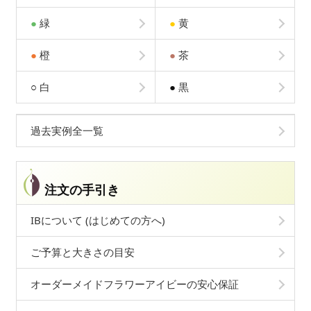
●
緑
●
黄
●
橙
●
茶
○
白
●
黒
過去実例全一覧
注文の手引き
IBについて (はじめての方へ)
ご予算と大きさの目安
オーダーメイドフラワーアイビーの安心保証