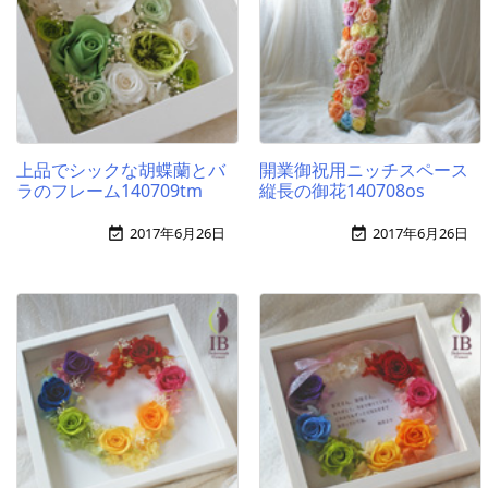
上品でシックな胡蝶蘭とバ
開業御祝用ニッチスペース
ラのフレーム140709tm
縦長の御花140708os
2017年6月26日
2017年6月26日

