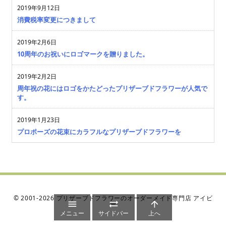
2019年9月12日
消費税率変更につきまして
2019年2月6日
10周年のお祝いにロゴマークを贈りました。
2019年2月2日
周年祝の花にはロゴをかたどったプリザーブドフラワーが人気で
す。
2019年1月23日
プロポーズの花束にカラフルなプリザーブドフラワーを
©
2001
-2026
プリザーブドフラワーのオーダーメイド専門店 アイビ



ー
メニュー
サイドバー
上へ