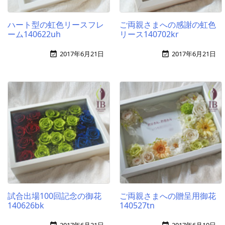
ハート型の虹色リースフレ
ご両親さまへの感謝の虹色
ーム140622uh
リース140702kr
2017年6月21日
2017年6月21日


試合出場100回記念の御花
ご両親さまへの贈呈用御花
140626bk
140527tn