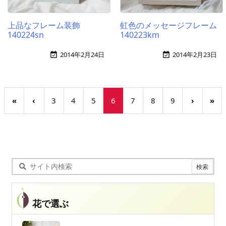
上品なフレーム装飾
虹色のメッセージフレーム
140224sn
140223km
2014年2月24日
2014年2月23日


«
‹
3
4
5
6
7
8
9
›
»
花で選ぶ