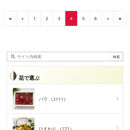
«
‹
1
2
3
4
5
6
›
»
花で選ぶ
バラ
（2111）
ひまわり
（271）