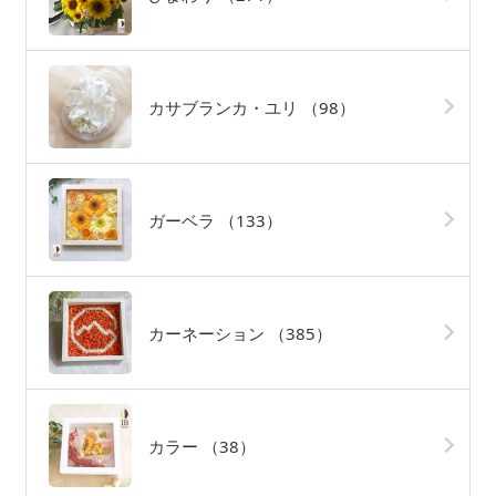
カサブランカ・ユリ
（98）
ガーベラ
（133）
カーネーション
（385）
カラー
（38）