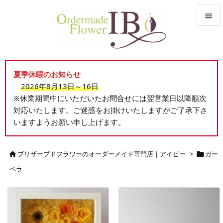


メニュ

夏季休暇のお知らせ
サイド
2026年8月13日～16日

※休業期間中にいただいたお問合せには翌営業日以降順次
前へ
対応いたします。ご迷惑をお掛けいたしますがご了承下さ

いますようお願い申し上げます。
次へ

検索
ブリザーブドフラワーのオーダーメイド専門店｜アイビー
>
ガー


ベラ