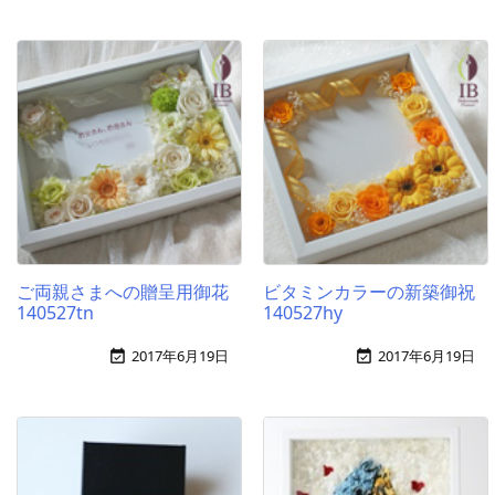
ご両親さまへの贈呈用御花
ビタミンカラーの新築御祝
140527tn
140527hy
2017年6月19日
2017年6月19日

