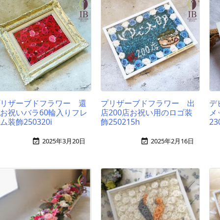
プリザーブドフラワー 還
プリザーブドフラワー 出
デ
お祝いバラ60輪入りフレ
店200店お祝い用のロゴ装
メ
ム装飾250320i
飾250215h
23
2025年3月20日
2025年2月16日

