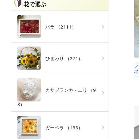
花で選ぶ
バラ
（2111）
ひまわり
（271）
暦
ー
カサブランカ・ユリ
（9
8）
ガーベラ
（133）