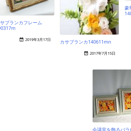
豪
14
カサブランカフレーム
90317m
2019年3月17日

カサブランカ140611mn
2017年7月15日

会議室を飾るバラ