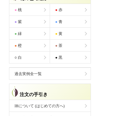
●
桃
●
赤
●
紫
●
青
●
緑
●
黄
●
橙
●
茶
○
白
●
黒
過去実例全一覧
注文の手引き
IBについて (はじめての方へ)