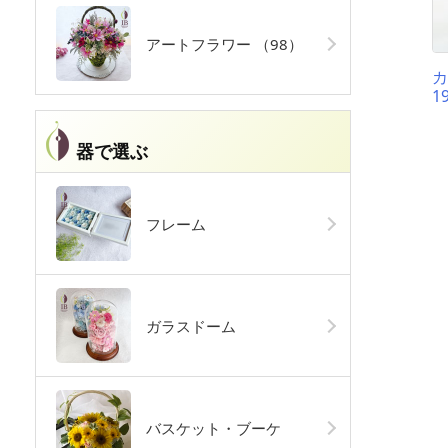
アートフラワー
（98）
1
器で選ぶ
フレーム
ガラスドーム
バスケット・ブーケ