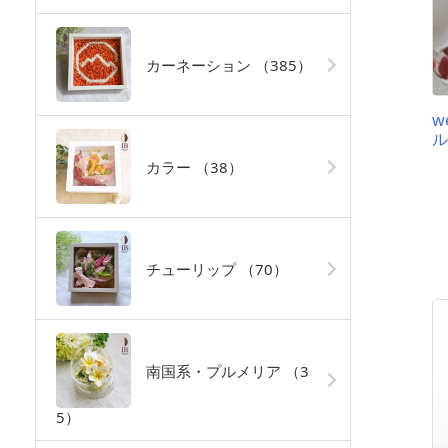
カーネーション
（385）
w
ル
カラー
（38）
チューリップ
（70）
南国系・プルメリア
（3
5）