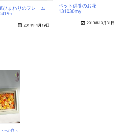
ペット供養のお花
華ひまわりのフレーム
131030my
0419ht
2013年10月31日

2014年4月19日

いっぱい