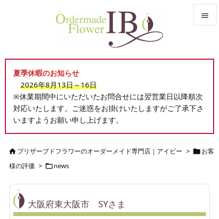


メニュ

夏季休暇のお知らせ
サイド
2026年8月13日～16日

※休業期間中にいただいたお問合せには翌営業日以降順次
前へ
対応いたします。ご迷惑をお掛けいたしますがご了承下さ

いますようお願い申し上げます。
次へ

検索
ブリザーブドフラワーのオーダーメイド専門店｜アイビー
>
お客


様の評価
>
news

大阪府東大阪市 SYさま