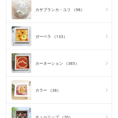
カサブランカ・ユリ
（98）
ガーベラ
（133）
カーネーション
（385）
カラー
（38）
チューリップ
（70）