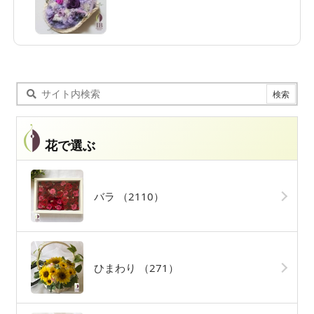
花で選ぶ
バラ
（2110）
ひまわり
（271）