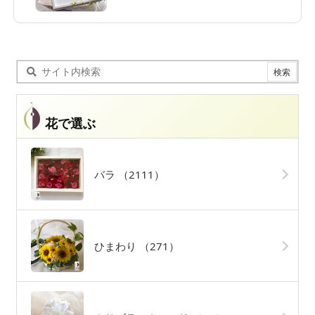
花で選ぶ
バラ
（2111）
ひまわり
（271）