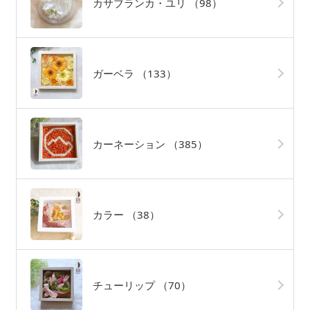
カサブランカ・ユリ
（98）
ガーベラ
（133）
カーネーション
（385）
カラー
（38）
チューリップ
（70）