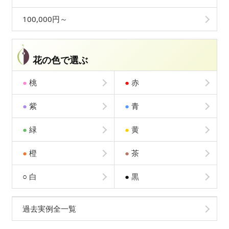
100,000円～
花の色で選ぶ
●
桃
●
赤
●
紫
●
青
●
緑
●
黄
●
橙
●
茶
○
白
●
黒
過去実例全一覧