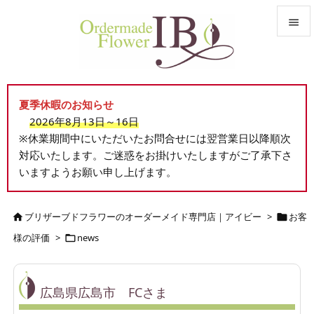


メニュ

夏季休暇のお知らせ
サイド
2026年8月13日～16日

※休業期間中にいただいたお問合せには翌営業日以降順次
前へ
対応いたします。ご迷惑をお掛けいたしますがご了承下さ

いますようお願い申し上げます。
次へ

検索
ブリザーブドフラワーのオーダーメイド専門店｜アイビー
>
お客


様の評価
>
news

広島県広島市 FCさま