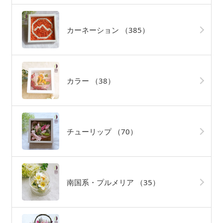
カーネーション
（385）
カラー
（38）
チューリップ
（70）
南国系・プルメリア
（35）