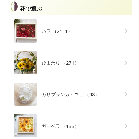
花で選ぶ
バラ
（2111）
ひまわり
（271）
カサブランカ・ユリ
（98）
ガーベラ
（133）