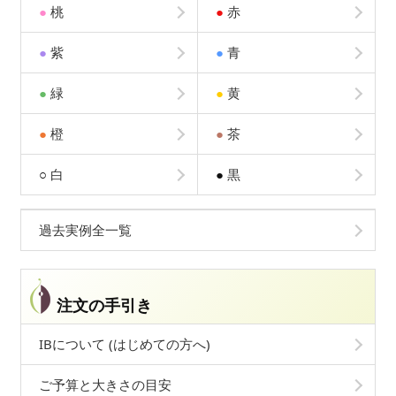
●
桃
●
赤
●
紫
●
青
●
緑
●
黄
●
橙
●
茶
○
白
●
黒
過去実例全一覧
注文の手引き
IBについて (はじめての方へ)
ご予算と大きさの目安