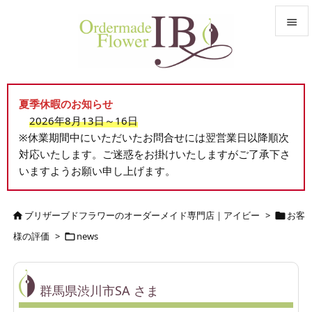


メニュ

夏季休暇のお知らせ
サイド
2026年8月13日～16日

※休業期間中にいただいたお問合せには翌営業日以降順次
前へ
対応いたします。ご迷惑をお掛けいたしますがご了承下さ

いますようお願い申し上げます。
次へ

検索
ブリザーブドフラワーのオーダーメイド専門店｜アイビー
>
お客


様の評価
>
news

群馬県渋川市SA さま