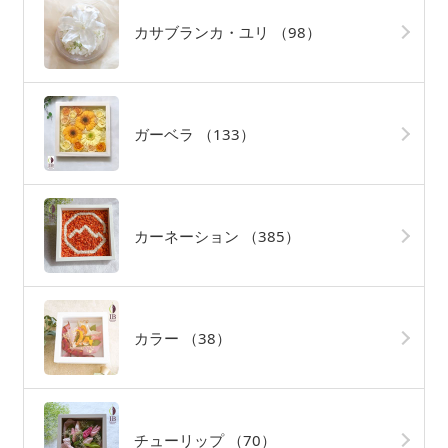
カサブランカ・ユリ
（98）
ガーベラ
（133）
カーネーション
（385）
カラー
（38）
チューリップ
（70）