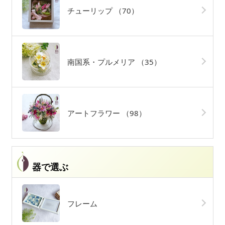
チューリップ
（70）
南国系・プルメリア
（35）
アートフラワー
（98）
器で選ぶ
フレーム