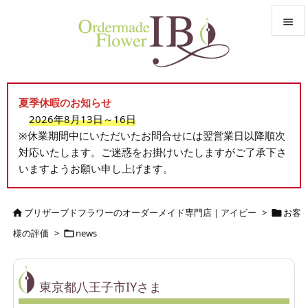


メニュ

夏季休暇のお知らせ
サイド
2026年8月13日～16日

※休業期間中にいただいたお問合せには翌営業日以降順次
前へ
対応いたします。ご迷惑をお掛けいたしますがご了承下さ

いますようお願い申し上げます。
次へ

検索
ブリザーブドフラワーのオーダーメイド専門店｜アイビー
>
お客


様の評価
>
news

東京都八王子市IYさま