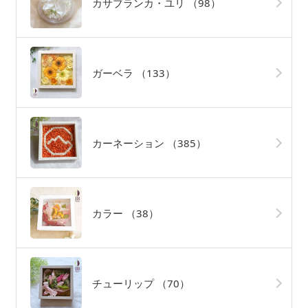
カサブランカ・ユリ
（98）
ガーベラ
（133）
カーネーション
（385）
カラー
（38）
チューリップ
（70）