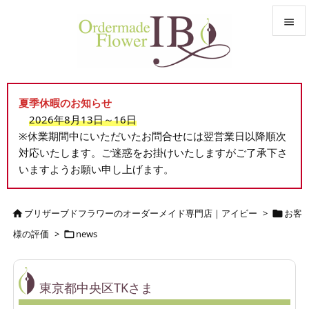


メニュ

夏季休暇のお知らせ
サイド
2026年8月13日～16日

※休業期間中にいただいたお問合せには翌営業日以降順次
前へ
対応いたします。ご迷惑をお掛けいたしますがご了承下さ

いますようお願い申し上げます。
次へ

検索
ブリザーブドフラワーのオーダーメイド専門店｜アイビー
>
お客


様の評価
>
news

東京都中央区TKさま