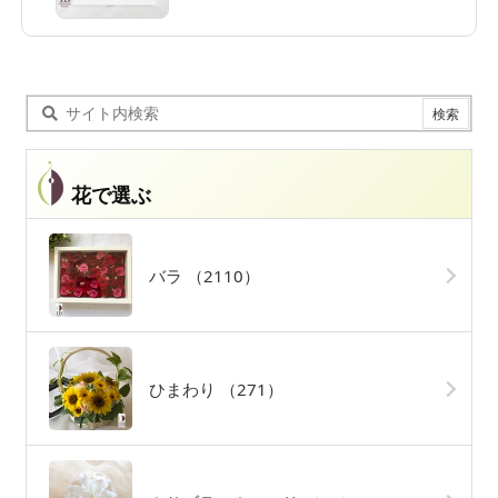
花で選ぶ
バラ
（2110）
ひまわり
（271）