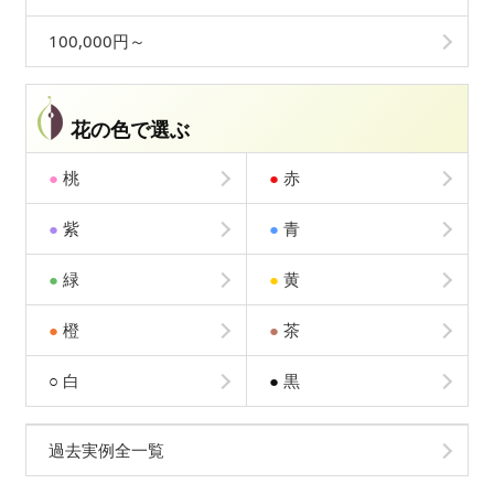
100,000円～
花の色で選ぶ
●
桃
●
赤
●
紫
●
青
●
緑
●
黄
●
橙
●
茶
○
白
●
黒
過去実例全一覧