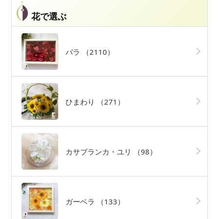
花で選ぶ
バラ
（2110）
ひまわり
（271）
カサブランカ・ユリ
（98）
ガーベラ
（133）