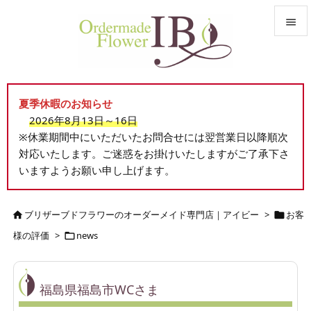


メニュ

夏季休暇のお知らせ
サイド
2026年8月13日～16日

※休業期間中にいただいたお問合せには翌営業日以降順次
前へ
対応いたします。ご迷惑をお掛けいたしますがご了承下さ

いますようお願い申し上げます。
次へ

検索
ブリザーブドフラワーのオーダーメイド専門店｜アイビー
>
お客


様の評価
>
news

福島県福島市WCさま