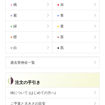
●
桃
●
赤
●
紫
●
青
●
緑
●
黄
●
橙
●
茶
○
白
●
黒
過去実例全一覧
注文の手引き
IBについて (はじめての方へ)
ご予算と大きさの目安