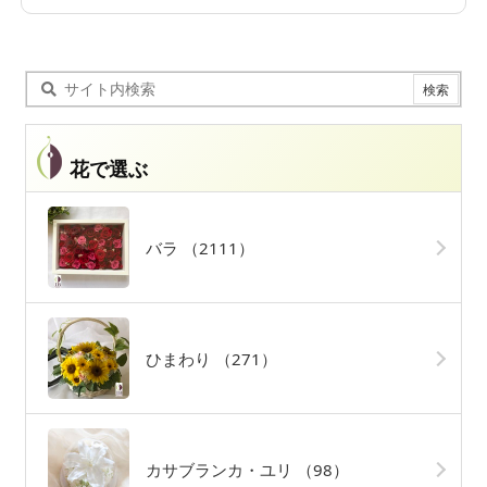
花で選ぶ
バラ
（2111）
ひまわり
（271）
カサブランカ・ユリ
（98）