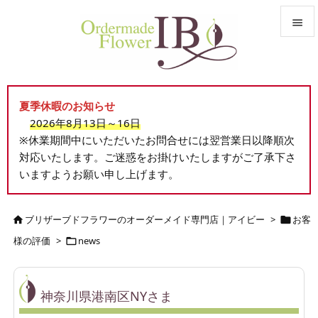


メニュ

夏季休暇のお知らせ
サイド
2026年8月13日～16日

※休業期間中にいただいたお問合せには翌営業日以降順次
前へ
対応いたします。ご迷惑をお掛けいたしますがご了承下さ

いますようお願い申し上げます。
次へ

検索
ブリザーブドフラワーのオーダーメイド専門店｜アイビー
>
お客


様の評価
>
news

神奈川県港南区NYさま