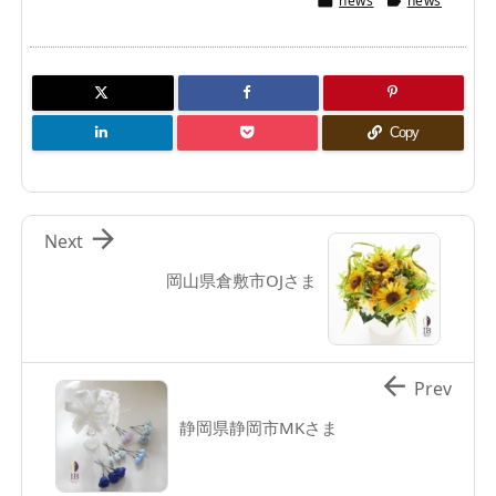
news
news


Copy

Next
岡山県倉敷市OJさま

Prev
静岡県静岡市MKさま