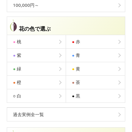
100,000円～
花の色で選ぶ
●
桃
●
赤
●
紫
●
青
●
緑
●
黄
●
橙
●
茶
○
白
●
黒
過去実例全一覧