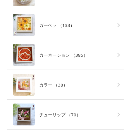
ガーベラ
（133）
カーネーション
（385）
カラー
（38）
チューリップ
（70）