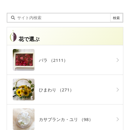
花で選ぶ
バラ
（2111）
ひまわり
（271）
カサブランカ・ユリ
（98）