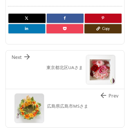
Copy

Next
東京都北区UAさま

Prev
広島県広島市MSさま