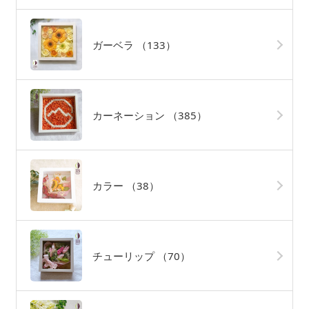
ガーベラ
（133）
カーネーション
（385）
カラー
（38）
チューリップ
（70）