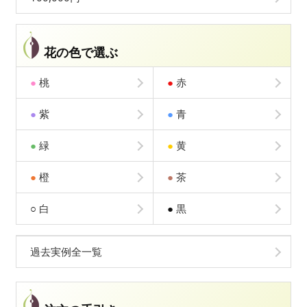
花の色で選ぶ
●
桃
●
赤
●
紫
●
青
●
緑
●
黄
●
橙
●
茶
○
白
●
黒
過去実例全一覧