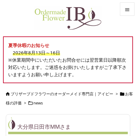


メニュ

夏季休暇のお知らせ
サイド
2026年8月13日～16日

※休業期間中にいただいたお問合せには翌営業日以降順次
前へ
対応いたします。ご迷惑をお掛けいたしますがご了承下さ

いますようお願い申し上げます。
次へ

検索
ブリザーブドフラワーのオーダーメイド専門店｜アイビー
>
お客


様の評価
>
news

大分県日田市MMさま