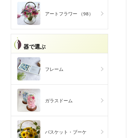
アートフラワー
（98）
器で選ぶ
フレーム
ガラスドーム
バスケット・ブーケ