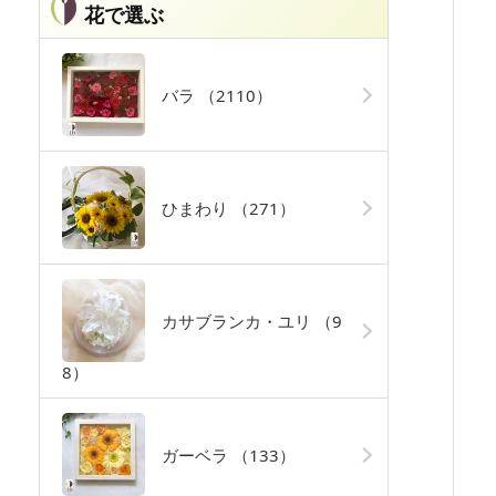
花で選ぶ
バラ
（2110）
ひまわり
（271）
カサブランカ・ユリ
（9
8）
ガーベラ
（133）