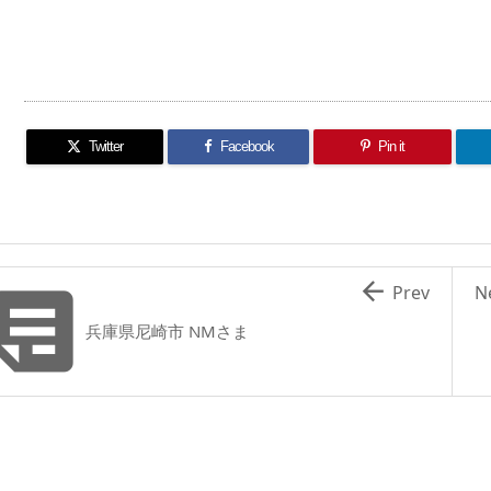
Twitter
Facebook
Pin it


Prev
N
兵庫県尼崎市 NMさま