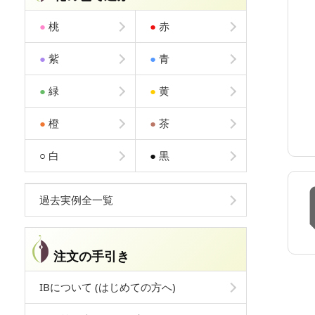
●
桃
●
赤
●
紫
●
青
●
緑
●
黄
●
橙
●
茶
○
白
●
黒
過去実例全一覧
注文の手引き
IBについて (はじめての方へ)