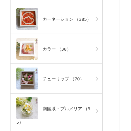
カーネーション
（385）
カラー
（38）
チューリップ
（70）
南国系・プルメリア
（3
5）