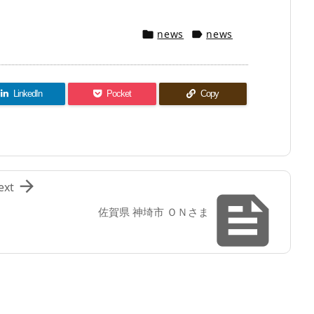
news
news


LinkedIn
Pocket
Copy

ext

佐賀県 神埼市 ＯＮさま