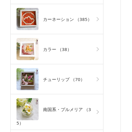
カーネーション
（385）
カラー
（38）
チューリップ
（70）
南国系・プルメリア
（3
5）