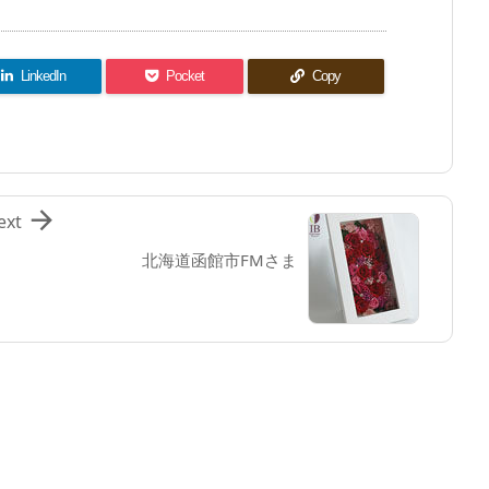
LinkedIn
Pocket
Copy

ext
北海道函館市FMさま