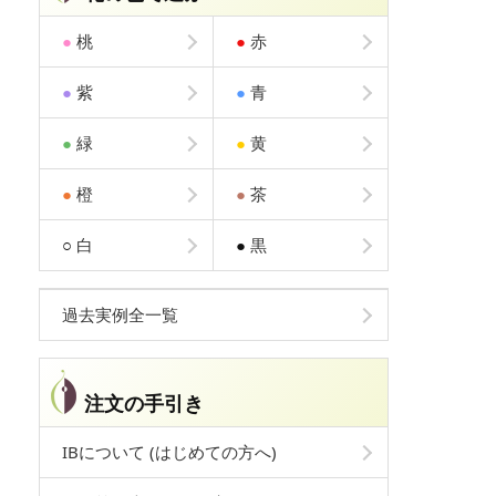
●
桃
●
赤
●
紫
●
青
●
緑
●
黄
●
橙
●
茶
○
白
●
黒
過去実例全一覧
注文の手引き
IBについて (はじめての方へ)