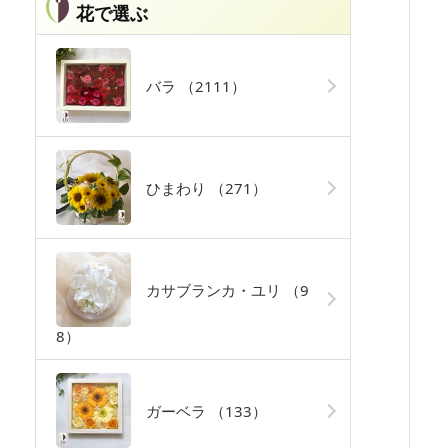
花で選ぶ
バラ
（2111）
ひまわり
（271）
カサブランカ・ユリ
（9
8）
ガーベラ
（133）