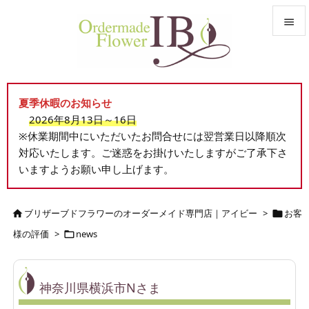


メニュ

夏季休暇のお知らせ
サイド
2026年8月13日～16日

※休業期間中にいただいたお問合せには翌営業日以降順次
前へ
対応いたします。ご迷惑をお掛けいたしますがご了承下さ

いますようお願い申し上げます。
次へ

検索
ブリザーブドフラワーのオーダーメイド専門店｜アイビー
>
お客


様の評価
>
news

神奈川県横浜市Nさま