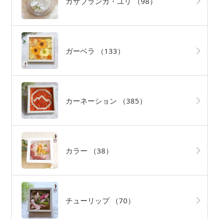
カサブランカ・ユリ
（98）
ガーベラ
（133）
カーネーション
（385）
カラー
（38）
チューリップ
（70）