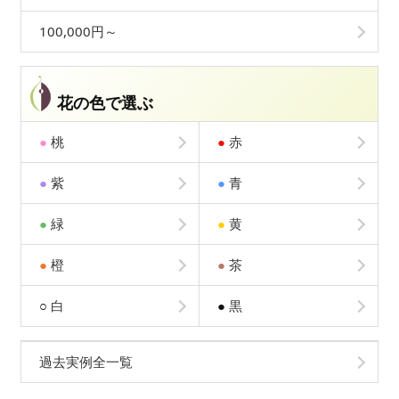
100,000円～
花の色で選ぶ
●
桃
●
赤
●
紫
●
青
●
緑
●
黄
●
橙
●
茶
○
白
●
黒
過去実例全一覧