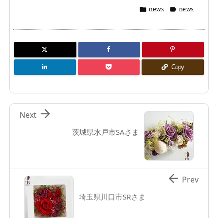
news
news


Copy

Next
茨城県水戸市SAさま

Prev
埼玉県川口市SRさま