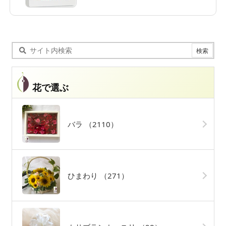
花で選ぶ
バラ
（2110）
ひまわり
（271）