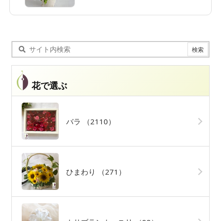
花で選ぶ
バラ
（2110）
ひまわり
（271）