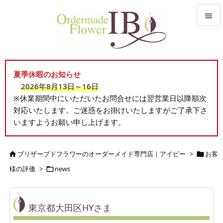


メニュ

夏季休暇のお知らせ
サイド
2026年8月13日～16日

※休業期間中にいただいたお問合せには翌営業日以降順次
前へ
対応いたします。ご迷惑をお掛けいたしますがご了承下さ

いますようお願い申し上げます。
次へ

検索
ブリザーブドフラワーのオーダーメイド専門店｜アイビー
>
お客


様の評価
>
news

東京都大田区HYさま