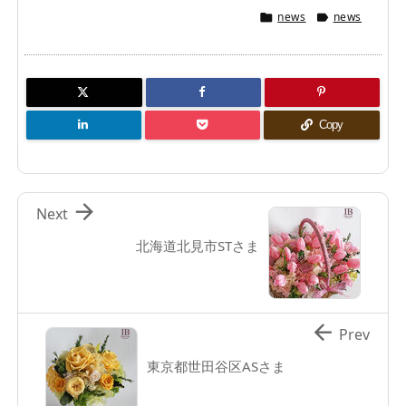
news
news


Copy

Next
北海道北見市STさま

Prev
東京都世田谷区ASさま