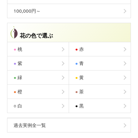
100,000円～
花の色で選ぶ
●
桃
●
赤
●
紫
●
青
●
緑
●
黄
●
橙
●
茶
○
白
●
黒
過去実例全一覧