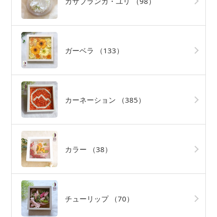
カサブランカ・ユリ
（98）
ガーベラ
（133）
カーネーション
（385）
カラー
（38）
チューリップ
（70）