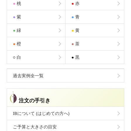
●
桃
●
赤
●
紫
●
青
●
緑
●
黄
●
橙
●
茶
○
白
●
黒
過去実例全一覧
注文の手引き
IBについて (はじめての方へ)
ご予算と大きさの目安