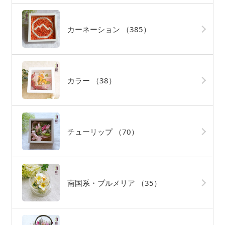
カーネーション
（385）
カラー
（38）
チューリップ
（70）
南国系・プルメリア
（35）