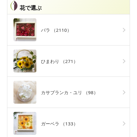
花で選ぶ
バラ
（2110）
ひまわり
（271）
カサブランカ・ユリ
（98）
ガーベラ
（133）