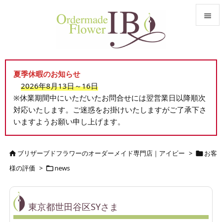


メニュ

夏季休暇のお知らせ
サイド
2026年8月13日～16日

※休業期間中にいただいたお問合せには翌営業日以降順次
前へ
対応いたします。ご迷惑をお掛けいたしますがご了承下さ

いますようお願い申し上げます。
次へ

検索
ブリザーブドフラワーのオーダーメイド専門店｜アイビー
>
お客


様の評価
>
news

東京都世田谷区SYさま