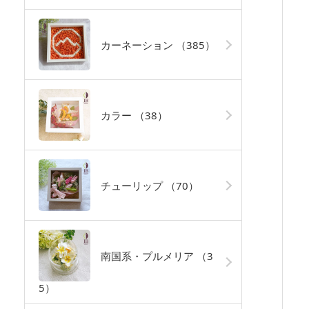
カーネーション
（385）
カラー
（38）
チューリップ
（70）
南国系・プルメリア
（3
5）