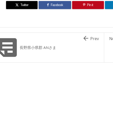
Twitter
Facebook
Pin it


Prev
N
長野県小県郡 ANさま