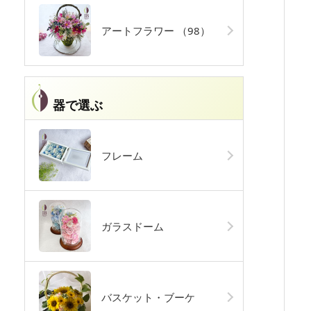
アートフラワー
（98）
器で選ぶ
フレーム
ガラスドーム
バスケット・ブーケ