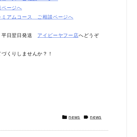
談ページへ
レミアムコース ご相談ページへ
は 平日翌日発送
アイビーヤフー店
へどうぞ
てづくりしませんか？！
news
news

