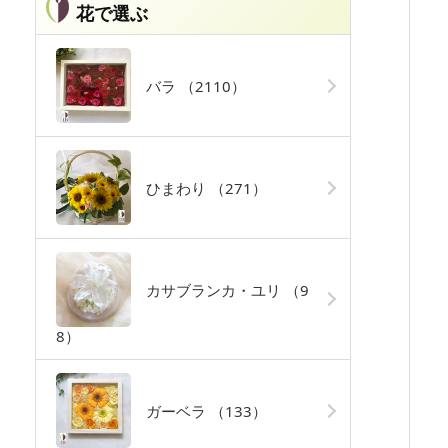
花で選ぶ
バラ
（2110）
ひまわり
（271）
カサブランカ・ユリ
（9
8）
ガーベラ
（133）