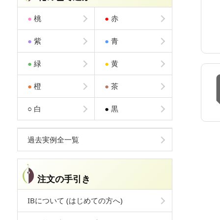
●
桃
●
赤
●
紫
●
青
●
緑
●
黄
●
橙
●
茶
○
白
●
黒
過去実例全一覧
注文の手引き
IBについて (はじめての方へ)