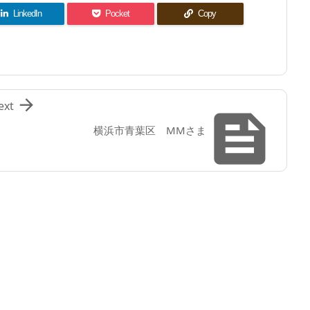
LinkedIn
Pocket
Copy

ext

横浜市青葉区 MMさま