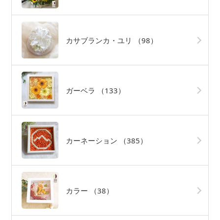
カサブランカ・ユリ
（98）
ガーベラ
（133）
カーネーション
（385）
カラー
（38）