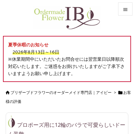


メニュ

夏季休暇のお知らせ
サイド
2026年8月13日～16日

※休業期間中にいただいたお問合せには翌営業日以降順次
前へ
対応いたします。ご迷惑をお掛けいたしますがご了承下さ

いますようお願い申し上げます。
次へ

検索
ブリザーブドフラワーのオーダーメイド専門店｜アイビー
>
お客


様の評価
プロポーズ用に12輪のバラで可愛らしいドー
ム装飾