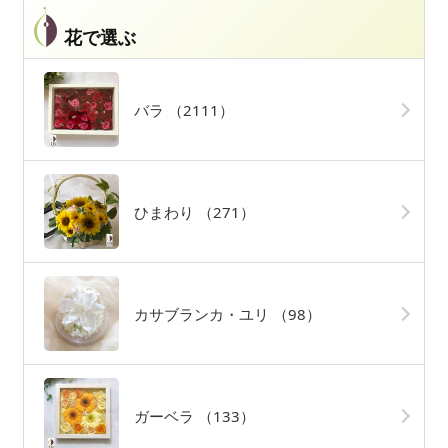
花で選ぶ
バラ
（2111）
ひまわり
（271）
カサブランカ・ユリ
（98）
ガーベラ
（133）