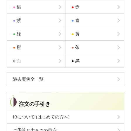
●
桃
●
赤
●
紫
●
青
●
緑
●
黄
●
橙
●
茶
○
白
●
黒
過去実例全一覧
注文の手引き
IBについて (はじめての方へ)
ご予算と大きさの目安