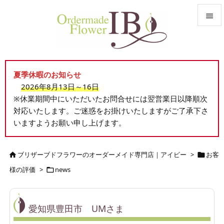


メニュ

夏季休暇のお知らせ
サイド
2026年8月13日～16日

※休業期間中にいただいたお問合せには翌営業日以降順次
前へ
対応いたします。ご迷惑をお掛けいたしますがご了承下さ

いますようお願い申し上げます。
次へ

検索
ブリザーブドフラワーのオーダーメイド専門店｜アイビー
>
お客


様の評価
>
news

愛知県豊田市 UMさま