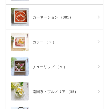
カーネーション
（385）
カラー
（38）
チューリップ
（70）
南国系・プルメリア
（35）