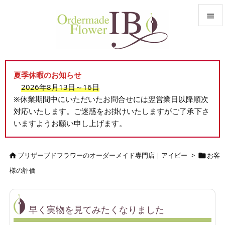


メニュ

夏季休暇のお知らせ
サイド
2026年8月13日～16日

※休業期間中にいただいたお問合せには翌営業日以降順次
前へ
対応いたします。ご迷惑をお掛けいたしますがご了承下さ

いますようお願い申し上げます。
次へ

検索
ブリザーブドフラワーのオーダーメイド専門店｜アイビー
>
お客


様の評価
早く実物を見てみたくなりました