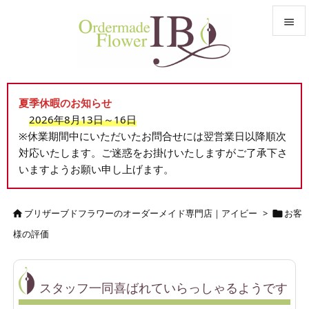


メニュ

夏季休暇のお知らせ
サイド
2026年8月13日～16日

※休業期間中にいただいたお問合せには翌営業日以降順次
前へ
対応いたします。ご迷惑をお掛けいたしますがご了承下さ

いますようお願い申し上げます。
次へ

検索
ブリザーブドフラワーのオーダーメイド専門店｜アイビー
>
お客


様の評価
スタッフ一同喜ばれていらっしゃるようです