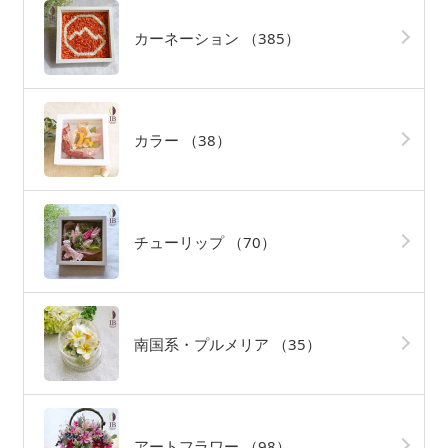
カーネーション
（385）
カラー
（38）
チューリップ
（70）
南国系・プルメリア
（35）
アートフラワー
（98）