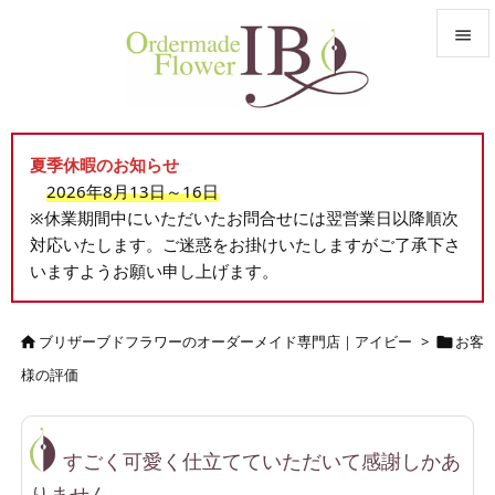


メニュ

夏季休暇のお知らせ
サイド
2026年8月13日～16日

※休業期間中にいただいたお問合せには翌営業日以降順次
前へ
対応いたします。ご迷惑をお掛けいたしますがご了承下さ

いますようお願い申し上げます。
次へ

検索
ブリザーブドフラワーのオーダーメイド専門店｜アイビー
>
お客


様の評価
すごく可愛く仕立てていただいて感謝しかあ
りません