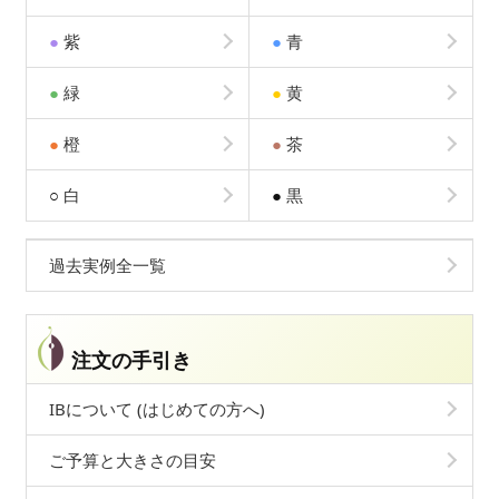
●
紫
●
青
●
緑
●
黄
●
橙
●
茶
○
白
●
黒
過去実例全一覧
注文の手引き
IBについて (はじめての方へ)
ご予算と大きさの目安