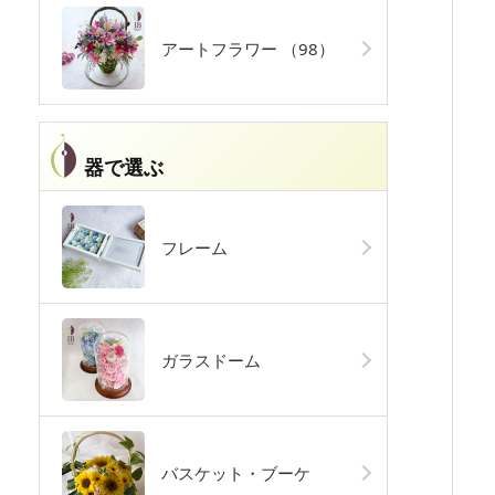
アートフラワー
（98）
器で選ぶ
フレーム
ガラスドーム
バスケット・ブーケ