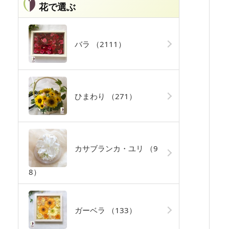
花で選ぶ
バラ
（2111）
ひまわり
（271）
カサブランカ・ユリ
（9
8）
ガーベラ
（133）