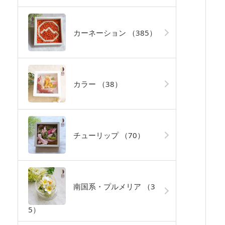
カーネーション
（385）
カラー
（38）
チューリップ
（70）
南国系・プルメリア
（3
5）