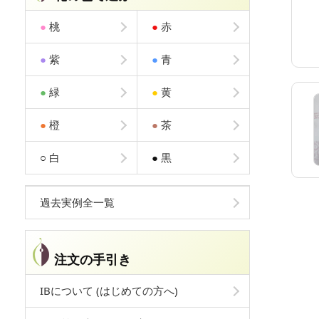
●
桃
●
赤
●
紫
●
青
●
緑
●
黄
●
橙
●
茶
○
白
●
黒
過去実例全一覧
注文の手引き
IBについて (はじめての方へ)