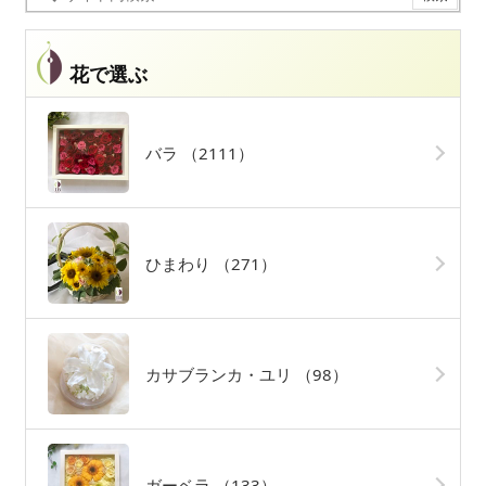
花で選ぶ
バラ
（2111）
ひまわり
（271）
カサブランカ・ユリ
（98）
ガーベラ
（133）