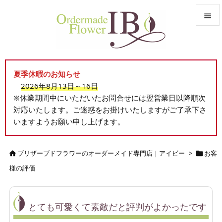


メニュ

夏季休暇のお知らせ
サイド
2026年8月13日～16日

※休業期間中にいただいたお問合せには翌営業日以降順次
前へ
対応いたします。ご迷惑をお掛けいたしますがご了承下さ

いますようお願い申し上げます。
次へ

検索
ブリザーブドフラワーのオーダーメイド専門店｜アイビー
>
お客


様の評価
とても可愛くて素敵だと評判がよかったです