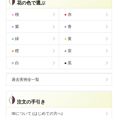
花の色で選ぶ
●
桃
●
赤
●
紫
●
青
●
緑
●
黄
●
橙
●
茶
○
白
●
黒
過去実例全一覧
注文の手引き
IBについて (はじめての方へ)