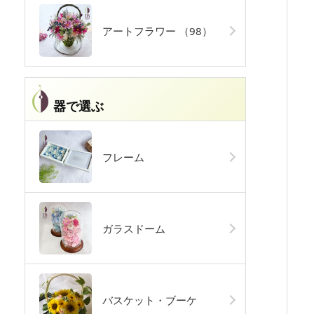
アートフラワー
（98）
器で選ぶ
フレーム
ガラスドーム
バスケット・ブーケ