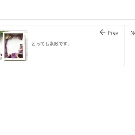

Prev
N
とっても素敵です。