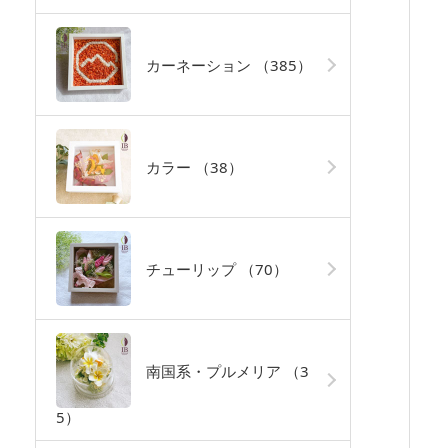
カーネーション
（385）
カラー
（38）
チューリップ
（70）
南国系・プルメリア
（3
5）