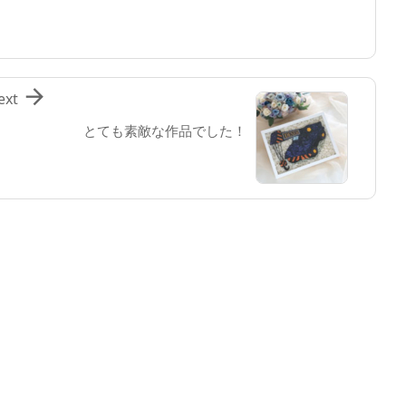

ext
とても素敵な作品でした！