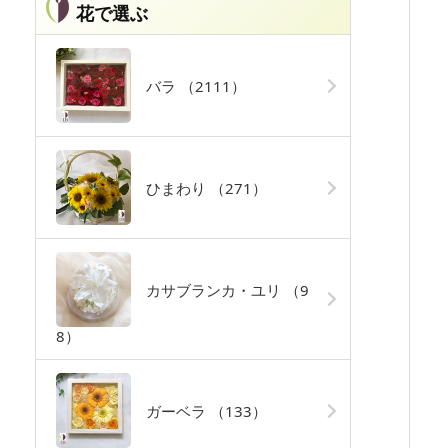
花で選ぶ
バラ
（2111）
ひまわり
（271）
カサブランカ・ユリ
（9
8）
ガーベラ
（133）