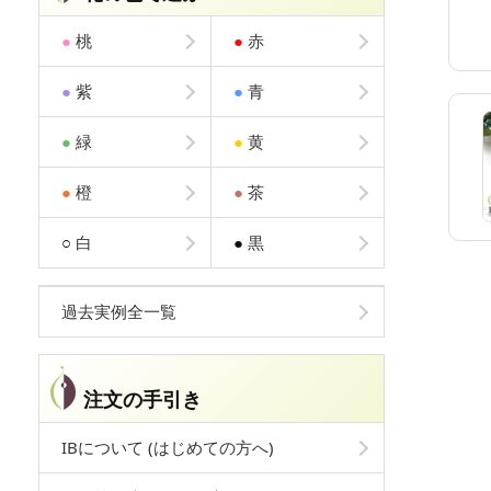
●
桃
●
赤
●
紫
●
青
●
緑
●
黄
●
橙
●
茶
○
白
●
黒
過去実例全一覧
注文の手引き
IBについて (はじめての方へ)