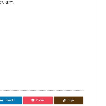
います。

。
LinkedIn
Pocket
Copy