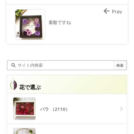

Prev
素敵ですね
花で選ぶ
バラ
（2110）