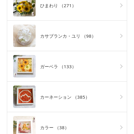
ひまわり
（271）
カサブランカ・ユリ
（98）
ガーベラ
（133）
カーネーション
（385）
カラー
（38）