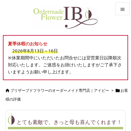


メニュ

夏季休暇のお知らせ
サイド
2026年8月13日～16日

※休業期間中にいただいたお問合せには翌営業日以降順次
前へ
対応いたします。ご迷惑をお掛けいたしますがご了承下さ

いますようお願い申し上げます。
次へ

検索
ブリザーブドフラワーのオーダーメイド専門店｜アイビー
>
お客


様の評価
とても素敵で、きっと母も喜んでくれます！