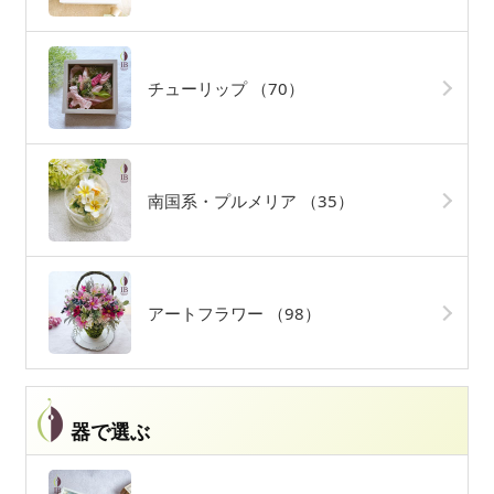
チューリップ
（70）
南国系・プルメリア
（35）
アートフラワー
（98）
器で選ぶ