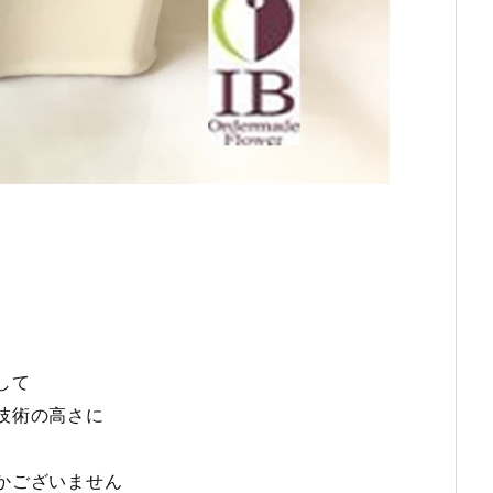
して
技術の高さに
かございません