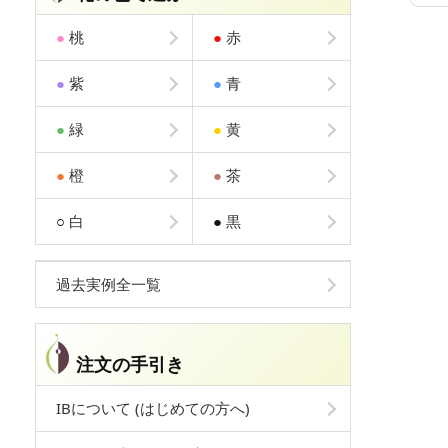
●
桃
●
赤
●
紫
●
青
●
緑
●
黄
●
橙
●
茶
○
白
●
黒
過去実例全一覧
注文の手引き
IBについて (はじめての方へ)