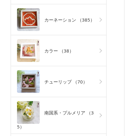
カーネーション
（385）
カラー
（38）
チューリップ
（70）
南国系・プルメリア
（3
5）