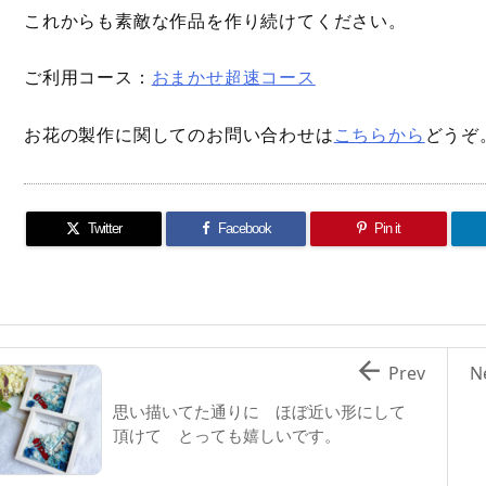
これからも素敵な作品を作り続けてください。
ご利用コース：
おまかせ超速コース
お花の製作に関してのお問い合わせは
こちらから
どうぞ
Twitter
Facebook
Pin it

Prev
N
思い描いてた通りに ほぼ近い形にして
頂けて とっても嬉しいです。