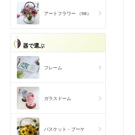
アートフラワー
（98）
器で選ぶ
フレーム
ガラスドーム
バスケット・ブーケ