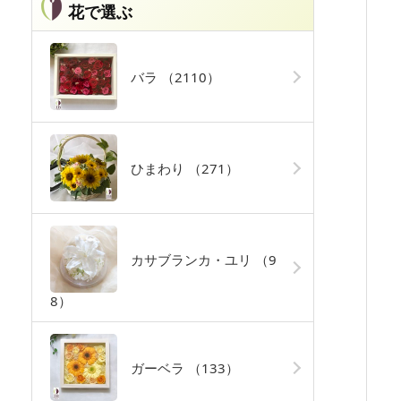
花で選ぶ
バラ
（2110）
ひまわり
（271）
カサブランカ・ユリ
（9
8）
ガーベラ
（133）