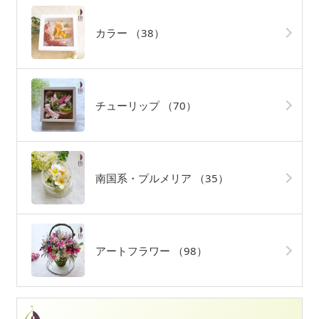
カラー
（38）
チューリップ
（70）
南国系・プルメリア
（35）
アートフラワー
（98）