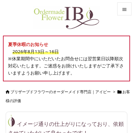


メニュ

夏季休暇のお知らせ
サイド
2026年8月13日～16日

※休業期間中にいただいたお問合せには翌営業日以降順次
前へ
対応いたします。ご迷惑をお掛けいたしますがご了承下さ

いますようお願い申し上げます。
次へ

検索
ブリザーブドフラワーのオーダーメイド専門店｜アイビー
>
お客


様の評価
イメージ通りの仕上がりになっており、依頼
させていただいて良かったです！