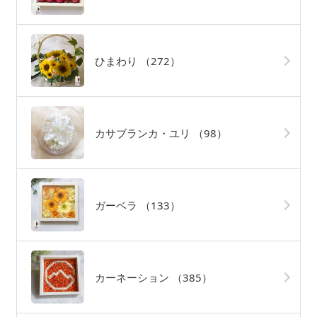
ひまわり
（272）
カサブランカ・ユリ
（98）
ガーベラ
（133）
カーネーション
（385）