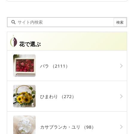
花で選ぶ
バラ
（2111）
ひまわり
（272）
カサブランカ・ユリ
（98）