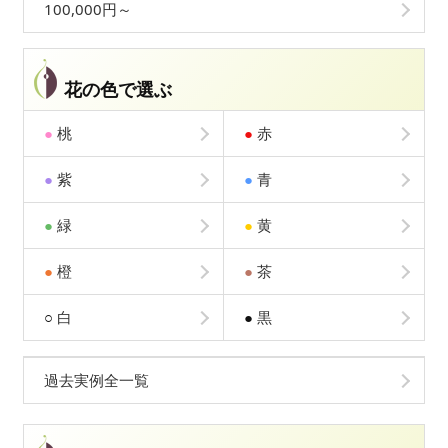
100,000円～
花の色で選ぶ
●
桃
●
赤
●
紫
●
青
●
緑
●
黄
●
橙
●
茶
○
白
●
黒
過去実例全一覧