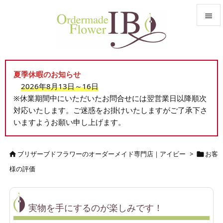


メニュ

夏季休暇のお知らせ
サイド
2026年8月13日～16日

※休業期間中にいただいたお問合せには翌営業日以降順次
前へ
対応いたします。ご迷惑をお掛けいたしますがご了承下さ

いますようお願い申し上げます。
次へ

検索
ブリザーブドフラワーのオーダーメイド専門店｜アイビー
>
お客


様の評価
実物を手にするのが楽しみです！