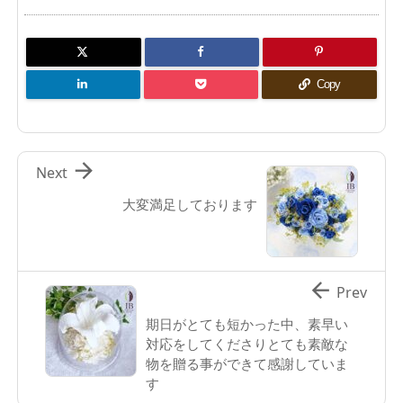
Copy

Next
大変満足しております

Prev
期日がとても短かった中、素早い
対応をしてくださりとても素敵な
物を贈る事ができて感謝していま
す