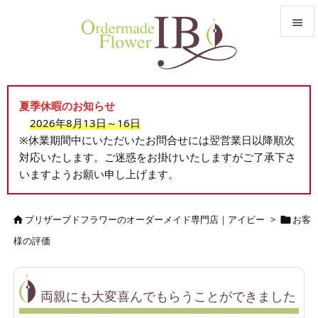


メニュ

夏季休暇のお知らせ
サイド
2026年8月13日～16日

※休業期間中にいただいたお問合せには翌営業日以降順次
前へ
対応いたします。ご迷惑をお掛けいたしますがご了承下さ

いますようお願い申し上げます。
次へ

検索
ブリザーブドフラワーのオーダーメイド専門店｜アイビー
>
お客


様の評価
両親にも大変喜んでもらうことができました