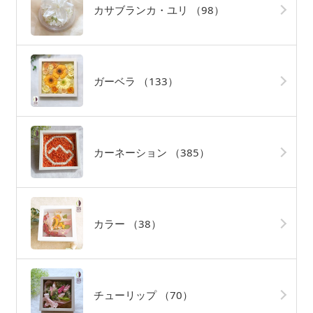
カサブランカ・ユリ
（98）
ガーベラ
（133）
カーネーション
（385）
カラー
（38）
チューリップ
（70）