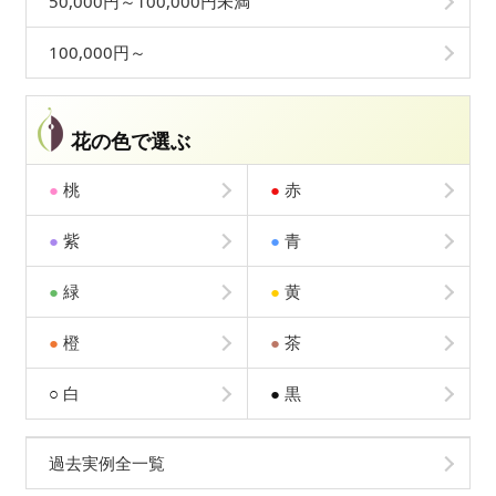
50,000円～100,000円未満
100,000円～
花の色で選ぶ
●
桃
●
赤
●
紫
●
青
●
緑
●
黄
●
橙
●
茶
○
白
●
黒
過去実例全一覧