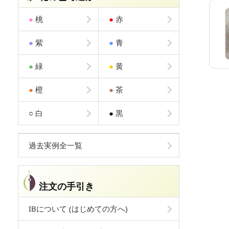
●
桃
●
赤
●
紫
●
青
●
緑
●
黄
●
橙
●
茶
○
白
●
黒
過去実例全一覧
注文の手引き
IBについて (はじめての方へ)