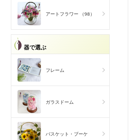
アートフラワー
（98）
器で選ぶ
フレーム
ガラスドーム
バスケット・ブーケ