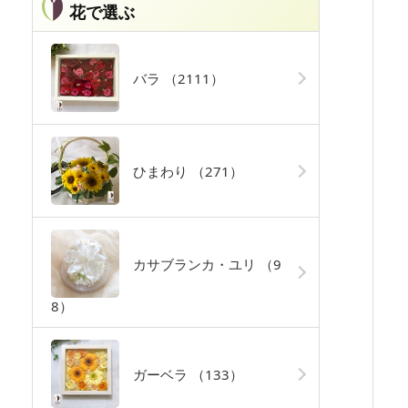
花で選ぶ
バラ
（2111）
ひまわり
（271）
カサブランカ・ユリ
（9
8）
ガーベラ
（133）