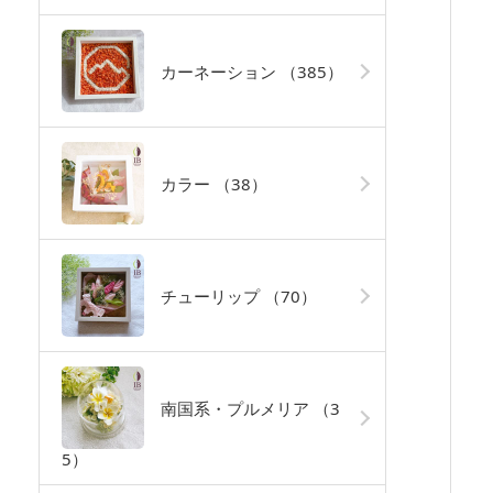
カーネーション
（385）
カラー
（38）
チューリップ
（70）
南国系・プルメリア
（3
5）