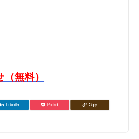
せ（無料）
LinkedIn
Pocket
Copy