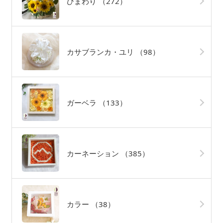
ひまわり
（272）
カサブランカ・ユリ
（98）
ガーベラ
（133）
カーネーション
（385）
カラー
（38）