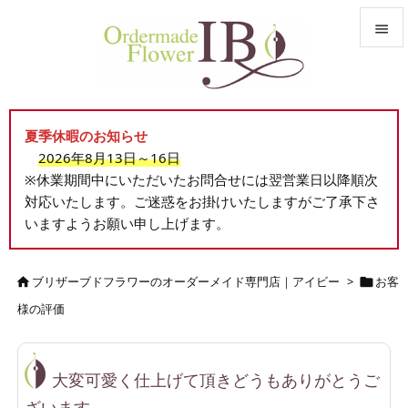


メニュ

夏季休暇のお知らせ
サイド
2026年8月13日～16日

※休業期間中にいただいたお問合せには翌営業日以降順次
前へ
対応いたします。ご迷惑をお掛けいたしますがご了承下さ

いますようお願い申し上げます。
次へ

検索
ブリザーブドフラワーのオーダーメイド専門店｜アイビー
>
お客


様の評価
大変可愛く仕上げて頂きどうもありがとうご
ざいます