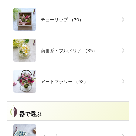
チューリップ
（70）
南国系・プルメリア
（35）
アートフラワー
（98）
器で選ぶ