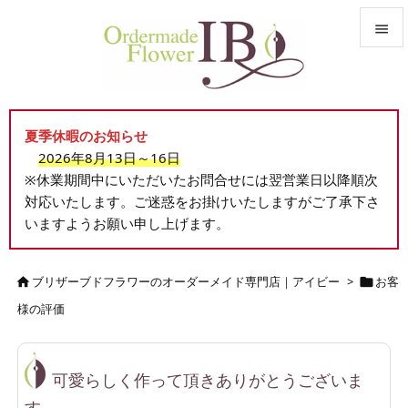


メニュ

夏季休暇のお知らせ
サイド
2026年8月13日～16日

※休業期間中にいただいたお問合せには翌営業日以降順次
前へ
対応いたします。ご迷惑をお掛けいたしますがご了承下さ

いますようお願い申し上げます。
次へ

検索
ブリザーブドフラワーのオーダーメイド専門店｜アイビー
>
お客


様の評価
可愛らしく作って頂きありがとうございま
す。