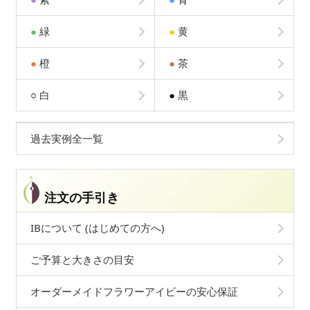
●
緑
●
黄
●
橙
●
茶
○
白
●
黒
過去実例全一覧
注文の手引き
IBについて (はじめての方へ)
ご予算と大きさの目安
オーダーメイドフラワーアイビーの安心保証