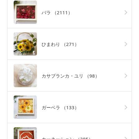
バラ
（2111）
ひまわり
（271）
カサブランカ・ユリ
（98）
ガーベラ
（133）