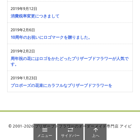
2019年9月12日
消費税率変更につきまして
2019年2月6日
10周年のお祝いにロゴマークを贈りました。
2019年2月2日
周年祝の花にはロゴをかたどったプリザーブドフラワーが人気で
す。
2019年1月23日
プロポーズの花束にカラフルなプリザーブドフラワーを
©
2001
-2026
プリザーブドフラワーのオーダーメイド専門店 アイビ



ー
メニュー
サイドバー
上へ