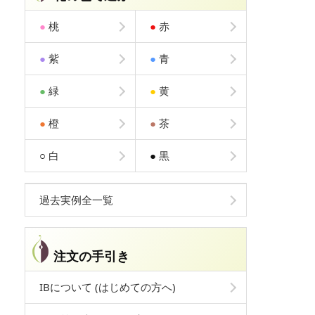
●
桃
●
赤
●
紫
●
青
●
緑
●
黄
●
橙
●
茶
○
白
●
黒
過去実例全一覧
注文の手引き
IBについて (はじめての方へ)