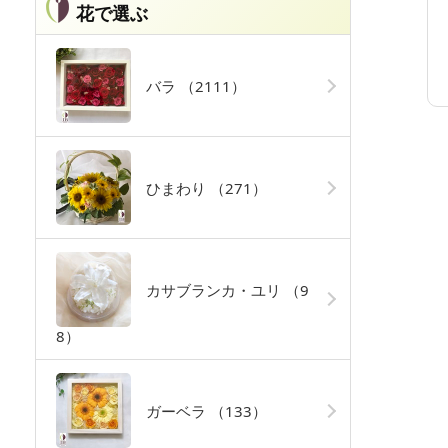
花で選ぶ
バラ
（2111）
ひまわり
（271）
カサブランカ・ユリ
（9
8）
ガーベラ
（133）