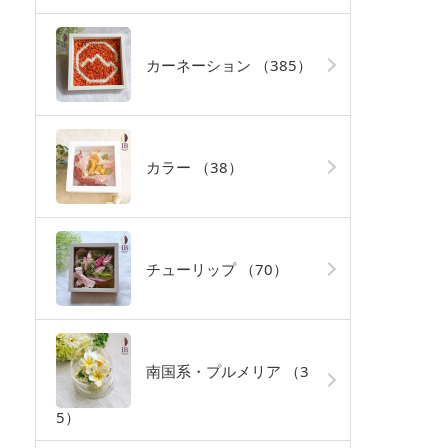
カーネーション
（385）
カラー
（38）
チューリップ
（70）
南国系・プルメリア
（3
5）