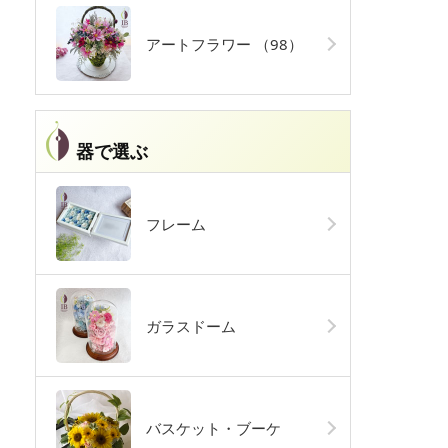
アートフラワー
（98）
器で選ぶ
フレーム
ガラスドーム
バスケット・ブーケ