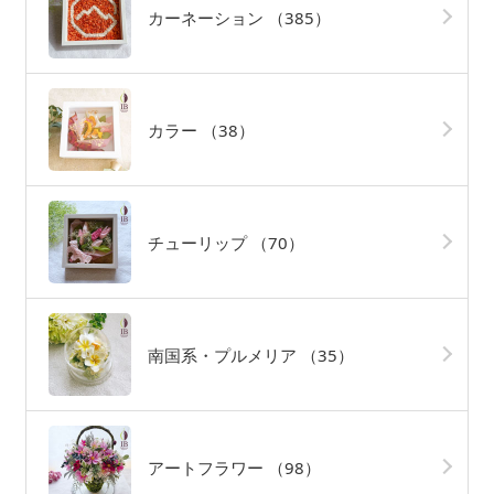
カーネーション
（385）
カラー
（38）
チューリップ
（70）
南国系・プルメリア
（35）
アートフラワー
（98）