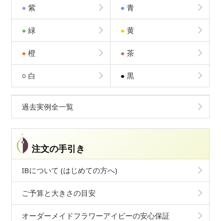
●
紫
●
青
●
緑
●
黄
●
橙
●
茶
○
白
●
黒
過去実例全一覧
注文の手引き
IBについて (はじめての方へ)
ご予算と大きさの目安
オーダーメイドフラワーアイビーの安心保証