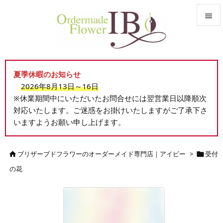


メニュ

夏季休暇のお知らせ
サイド
2026年8月13日～16日

※休業期間中にいただいたお問合せには翌営業日以降順次
前へ
対応いたします。ご迷惑をお掛けいたしますがご了承下さ

いますようお願い申し上げます。
次へ

検索
ブリザーブドフラワーのオーダーメイド専門店｜アイビー
>
受付


の花