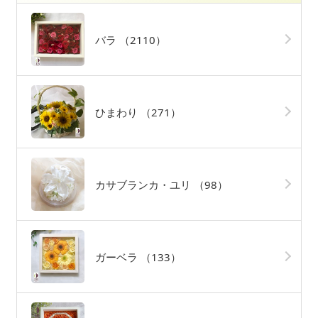
バラ
（2110）
ひまわり
（271）
カサブランカ・ユリ
（98）
ガーベラ
（133）