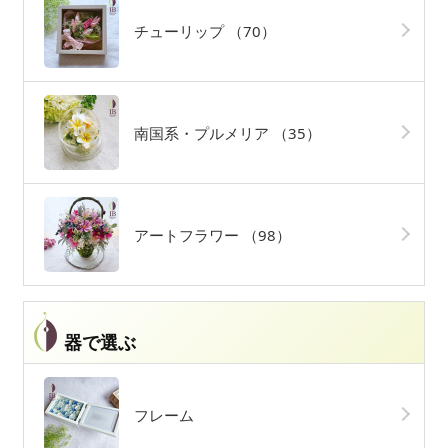
チューリップ
（70）
南国系・プルメリア
（35）
アートフラワー
（98）
器で選ぶ
フレーム