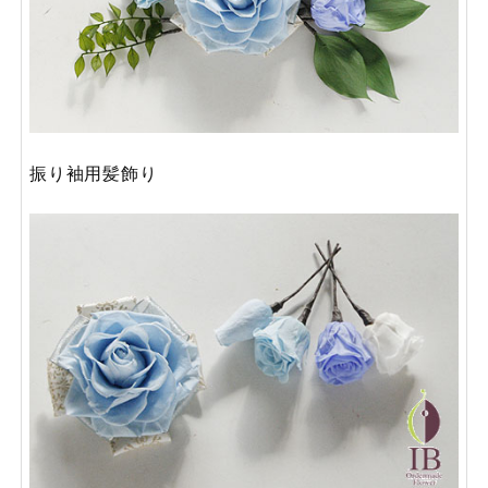
振り袖用髪飾り