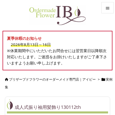


メニュ

夏季休暇のお知らせ
サイド
2026年8月13日～16日

※休業期間中にいただいたお問合せには翌営業日以降順次
前へ
対応いたします。ご迷惑をお掛けいたしますがご了承下さ

いますようお願い申し上げます。
次へ

検索
ブリザーブドフラワーのオーダーメイド専門店｜アイビー
>
実例


集
成人式振り袖用髪飾り130112th