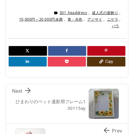
301_headdress
,
成人式の髪飾り
,

10,000円～20,000円未満
,
青・水色
,
アジサイ
,
ニゲラ
,
バラ
Copy

Next
ひまわりのペット遺影用フレーム1
30115ay

Prev