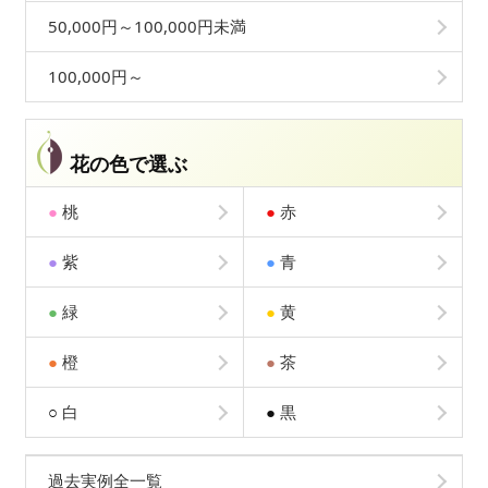
50,000円～100,000円未満
100,000円～
花の色で選ぶ
●
桃
●
赤
●
紫
●
青
●
緑
●
黄
●
橙
●
茶
○
白
●
黒
過去実例全一覧