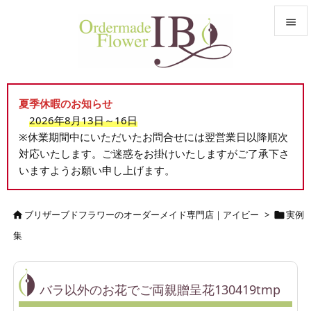


メニュ

夏季休暇のお知らせ
サイド
2026年8月13日～16日

※休業期間中にいただいたお問合せには翌営業日以降順次
前へ
対応いたします。ご迷惑をお掛けいたしますがご了承下さ

いますようお願い申し上げます。
次へ

検索
ブリザーブドフラワーのオーダーメイド専門店｜アイビー
>
実例


集
バラ以外のお花でご両親贈呈花130419tmp