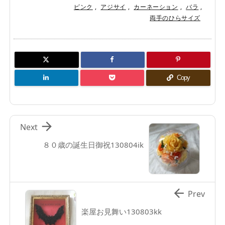
ピンク
,
アジサイ
,
カーネーション
,
バラ
,
両手のひらサイズ
Copy

Next
８０歳の誕生日御祝130804ik

Prev
楽屋お見舞い130803kk