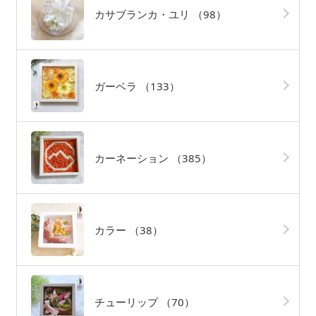
カサブランカ・ユリ
（98）
ガーベラ
（133）
カーネーション
（385）
カラー
（38）
チューリップ
（70）