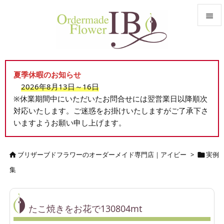


メニュ

夏季休暇のお知らせ
サイド
2026年8月13日～16日

※休業期間中にいただいたお問合せには翌営業日以降順次
前へ
対応いたします。ご迷惑をお掛けいたしますがご了承下さ

いますようお願い申し上げます。
次へ

検索
ブリザーブドフラワーのオーダーメイド専門店｜アイビー
>
実例


集
たこ焼きをお花で130804mt