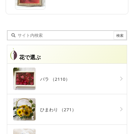
花で選ぶ
バラ
（2110）
ひまわり
（271）