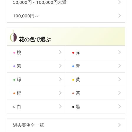
50,000円～100,000円未満
100,000円～
花の色で選ぶ
●
桃
●
赤
●
紫
●
青
●
緑
●
黄
●
橙
●
茶
○
白
●
黒
過去実例全一覧