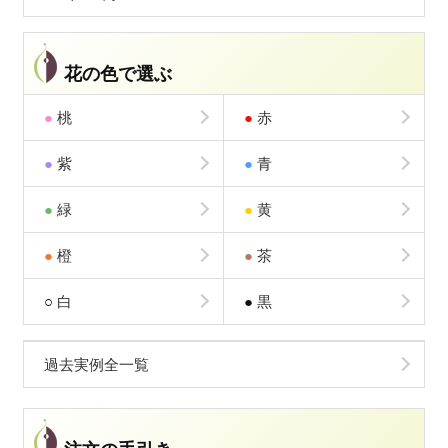
花の色で選ぶ
●
桃
●
赤
●
紫
●
青
●
緑
●
黄
●
橙
●
茶
○
白
●
黒
過去実例全一覧