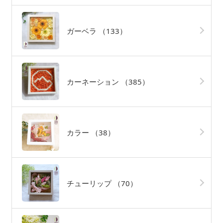
ガーベラ
（133）
カーネーション
（385）
カラー
（38）
チューリップ
（70）