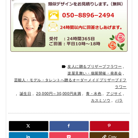
友人に贈るブリザーブフラワー
,

楽屋見舞い・個展開催・発表会
,
芸能人・モデル・タレントへ贈るオーダーメイドプリザーブドフ
ラワー
,
誕生日
,
20,000円～30,000円未満
,
青・水色
,
アジサイ
,
カスミソウ
,
バラ
Copy