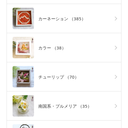
カーネーション
（385）
カラー
（38）
チューリップ
（70）
南国系・プルメリア
（35）