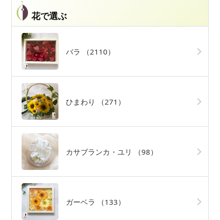
花で選ぶ
バラ
（2110）
ひまわり
（271）
カサブランカ・ユリ
（98）
ガーベラ
（133）