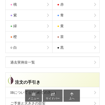
●
桃
●
赤
●
紫
●
青
●
緑
●
黄
●
橙
●
茶
○
白
●
黒
過去実例全一覧
注文の手引き
IBについて (はじめての方へ)



メニュー
サイドバー
上へ
ご予算と大きさの目安