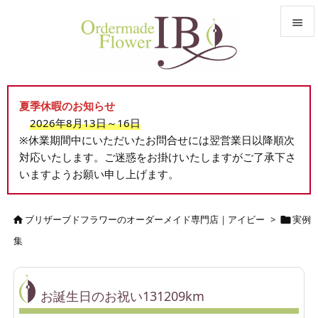


メニュ

夏季休暇のお知らせ
サイド
2026年8月13日～16日

※休業期間中にいただいたお問合せには翌営業日以降順次
前へ
対応いたします。ご迷惑をお掛けいたしますがご了承下さ

いますようお願い申し上げます。
次へ

検索
ブリザーブドフラワーのオーダーメイド専門店｜アイビー
>
実例


集
お誕生日のお祝い131209km