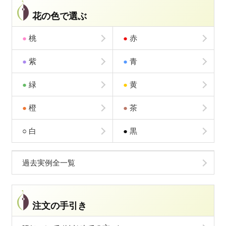
花の色で選ぶ
●
桃
●
赤
●
紫
●
青
●
緑
●
黄
●
橙
●
茶
○
白
●
黒
過去実例全一覧
注文の手引き