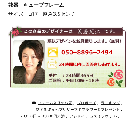
花器 キューブフレーム
サイズ □17 厚み3.5センチ
フレーム入りのお花
,
プロポーズ
,
ランキング
,

愛する彼女へプリザーブドフラワーをプレゼント
,
20,000円～30,000円未満
,
アジサイ
,
カスミソウ
,
バラ