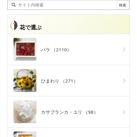
花で選ぶ
バラ
（2110）
ひまわり
（271）
カサブランカ・ユリ
（98）