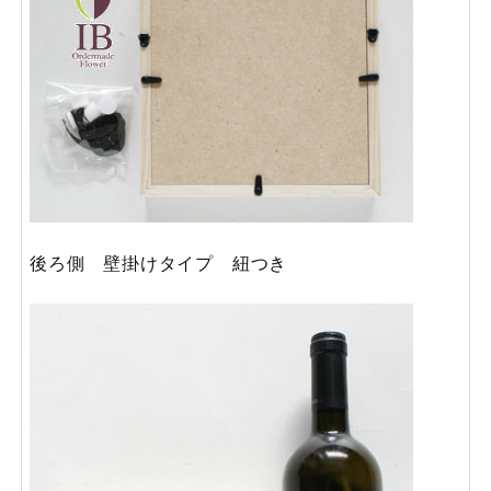
後ろ側 壁掛けタイプ 紐つき