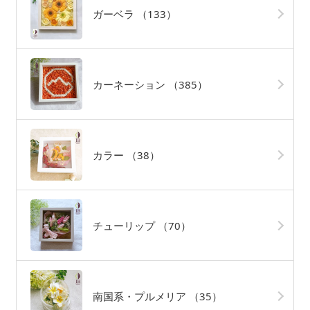
ガーベラ
（133）
カーネーション
（385）
カラー
（38）
チューリップ
（70）
南国系・プルメリア
（35）