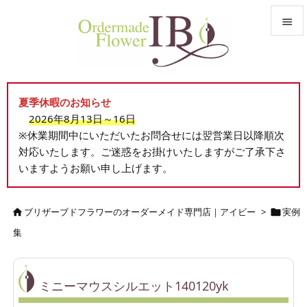


メニュ

夏季休暇のお知らせ
サイド
2026年8月13日～16日

※休業期間中にいただいたお問合せには翌営業日以降順次
前へ
対応いたします。ご迷惑をお掛けいたしますがご了承下さ

いますようお願い申し上げます。
次へ

検索
ブリザーブドフラワーのオーダーメイド専門店｜アイビー
>
実例


集
ミニーマウスシルエット140120yk