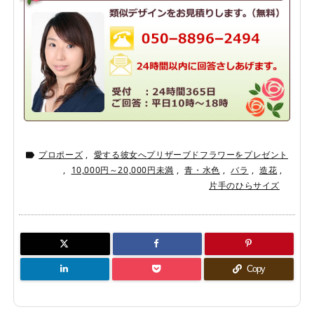
プロポーズ
,
愛する彼女へプリザーブドフラワーをプレゼント

,
10,000円～20,000円未満
,
青・水色
,
バラ
,
造花
,
片手のひらサイズ
Copy