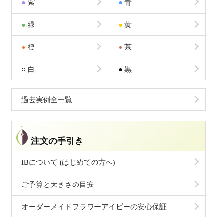
●
紫
●
青
●
緑
●
黄
●
橙
●
茶
○
白
●
黒
過去実例全一覧
注文の手引き
IBについて (はじめての方へ)
ご予算と大きさの目安
オーダーメイドフラワーアイビーの安心保証