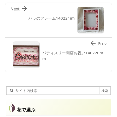

Next
バラのフレーム140221im

Prev
パティスリー開店お祝い140220m
m
花で選ぶ