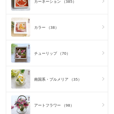
カーネーション
（385）
カラー
（38）
チューリップ
（70）
南国系・プルメリア
（35）
アートフラワー
（98）