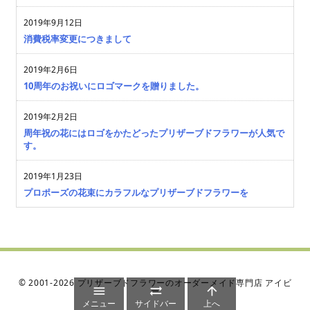
2019年9月12日
消費税率変更につきまして
2019年2月6日
10周年のお祝いにロゴマークを贈りました。
2019年2月2日
周年祝の花にはロゴをかたどったプリザーブドフラワーが人気で
す。
2019年1月23日
プロポーズの花束にカラフルなプリザーブドフラワーを
©
2001
-2026
プリザーブドフラワーのオーダーメイド専門店 アイビ



ー
メニュー
サイドバー
上へ