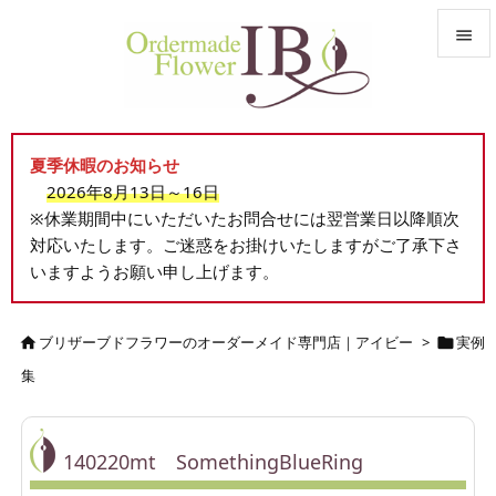


メニュ

夏季休暇のお知らせ
サイド
2026年8月13日～16日

※休業期間中にいただいたお問合せには翌営業日以降順次
前へ
対応いたします。ご迷惑をお掛けいたしますがご了承下さ

いますようお願い申し上げます。
次へ

検索
ブリザーブドフラワーのオーダーメイド専門店｜アイビー
>
実例


集
140220mt SomethingBlueRing