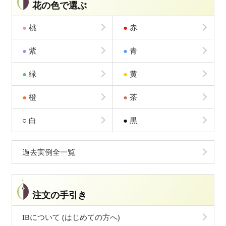
花の色で選ぶ
●
桃
●
赤
●
紫
●
青
●
緑
●
黄
●
橙
●
茶
○
白
●
黒
過去実例全一覧
注文の手引き
IBについて (はじめての方へ)