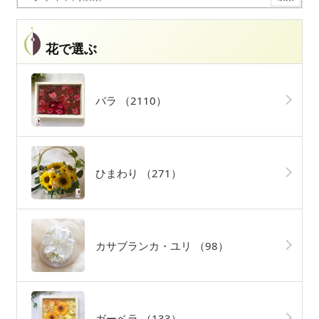
花で選ぶ
バラ
（2110）
ひまわり
（271）
カサブランカ・ユリ
（98）
ガーベラ
（133）