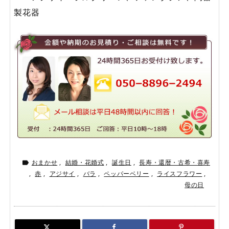
製花器
おまかせ
,
結婚・花婚式
,
誕生日
,
長寿・還暦・古希・喜寿

,
赤
,
アジサイ
,
バラ
,
ペッパーベリー
,
ライスフラワー
,
母の日