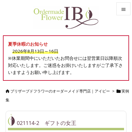


メニュ

夏季休暇のお知らせ
サイド
2026年8月13日～16日

※休業期間中にいただいたお問合せには翌営業日以降順次
前へ
対応いたします。ご迷惑をお掛けいたしますがご了承下さ

いますようお願い申し上げます。
次へ

検索
ブリザーブドフラワーのオーダーメイド専門店｜アイビー
>
実例


集
021114-2 ギフトの女王