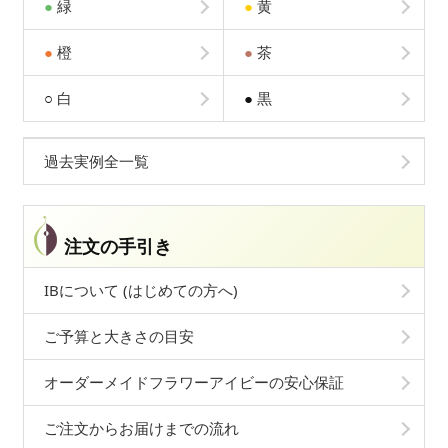
●
緑
●
黄
●
橙
●
茶
○
白
●
黒
過去実例全一覧
注文の手引き
IBについて (はじめての方へ)
ご予算と大きさの目安
オーダーメイドフラワーアイビーの安心保証
ご注文からお届けまでの流れ