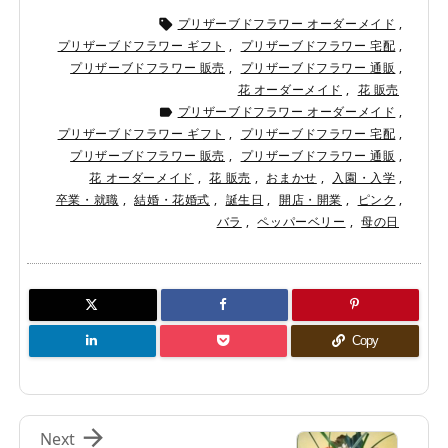
プリザーブドフラワー オーダーメイド
,

プリザーブドフラワー ギフト
,
プリザーブドフラワー 宅配
,
プリザーブドフラワー 販売
,
プリザーブドフラワー 通販
,
花 オーダーメイド
,
花 販売
プリザーブドフラワー オーダーメイド
,

プリザーブドフラワー ギフト
,
プリザーブドフラワー 宅配
,
プリザーブドフラワー 販売
,
プリザーブドフラワー 通販
,
花 オーダーメイド
,
花 販売
,
おまかせ
,
入園・入学
,
卒業・就職
,
結婚・花婚式
,
誕生日
,
開店・開業
,
ピンク
,
バラ
,
ペッパーベリー
,
母の日
Copy

Next