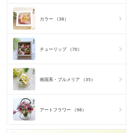
カラー
（38）
チューリップ
（70）
南国系・プルメリア
（35）
アートフラワー
（98）