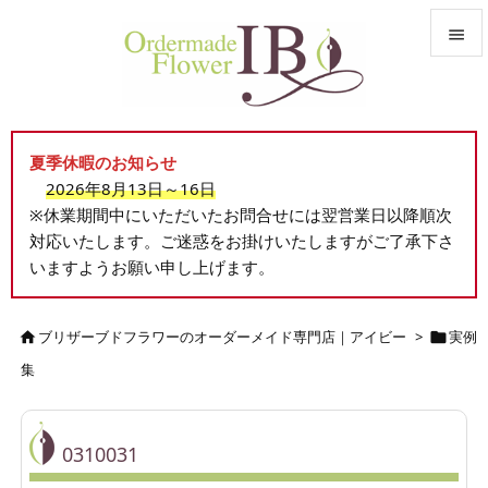


メニュ

夏季休暇のお知らせ
サイド
2026年8月13日～16日

※休業期間中にいただいたお問合せには翌営業日以降順次
前へ
対応いたします。ご迷惑をお掛けいたしますがご了承下さ

いますようお願い申し上げます。
次へ

検索
ブリザーブドフラワーのオーダーメイド専門店｜アイビー
>
実例


集
0310031